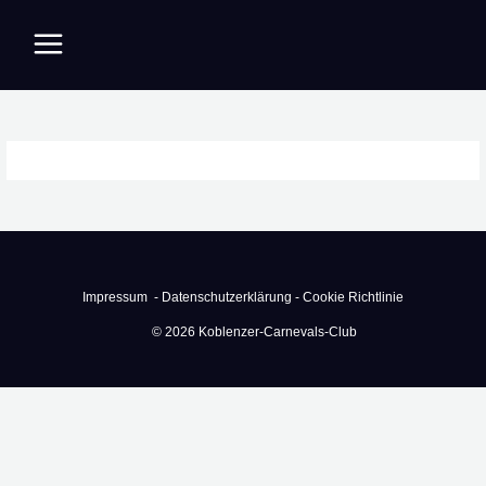
Zum
Inhalt
springen
Impressum -
Datenschutzerklärung -
Cookie Richtlinie
© 2026 Koblenzer-Carnevals-Club