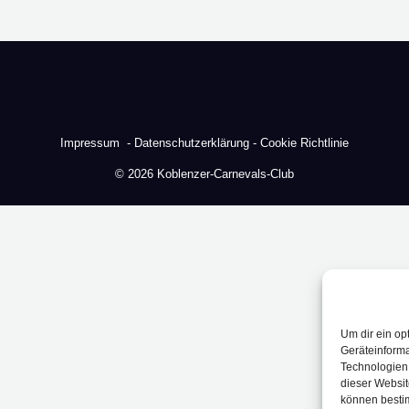
Impressum -
Datenschutzerklärung -
Cookie Richtlinie
© 2026 Koblenzer-Carnevals-Club
Um dir ein op
Geräteinforma
Technologien 
dieser Websit
können besti