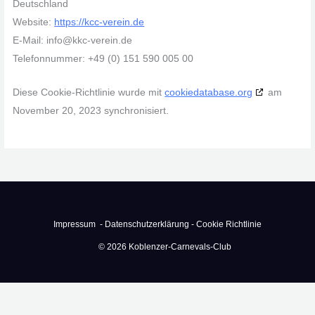
Deutschland
Website:
https://kcc-verein.de
E-Mail:
info@
kkc-verein.de
Telefonnummer: +49 (0) 151 590 005 00
Diese Cookie-Richtlinie wurde mit
cookiedatabase.org
am
November 20, 2023 synchronisiert.
Impressum -
Datenschutzerklärung -
Cookie Richtlinie
© 2026 Koblenzer-Carnevals-Club