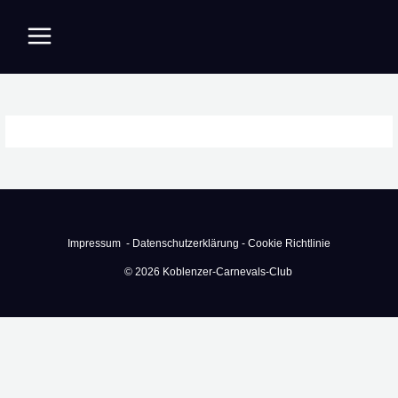
Zum
Inhalt
springen
Impressum -
Datenschutzerklärung -
Cookie Richtlinie
© 2026 Koblenzer-Carnevals-Club