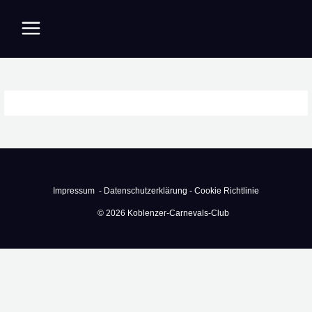
Zum
Inhalt
springen
Impressum -
Datenschutzerklärung -
Cookie Richtlinie
© 2026 Koblenzer-Carnevals-Club