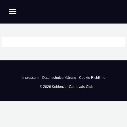
Zum
Inhalt
springen
Impressum -
Datenschutzerklärung -
Cookie Richtlinie
© 2026 Koblenzer-Carnevals-Club